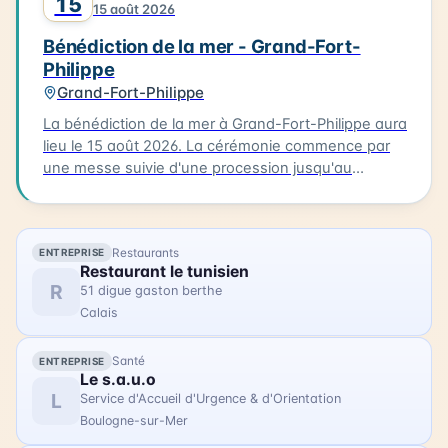
15
15 août 2026
célèbre la richesse maritime de la région.
Bénédiction de la mer - Grand-Fort-
Philippe
Grand-Fort-Philippe
La bénédiction de la mer à Grand-Fort-Philippe aura
lieu le 15 août 2026. La cérémonie commence par
une messe suivie d'une procession jusqu'au
calvaire. Les participants portent des costumes
traditionnels et sont accompagnés de bateaux
processionnels. La bénédiction est ensuite suivie
Restaurants
ENTREPRISE
d'une procession des bateaux dans le chenal.
Restaurant le tunisien
L'occasion est également prise pour ouvrir la
R
51 digue gaston berthe
Maison de la Mer, permettant aux visiteurs de
Calais
découvrir ce lieu. La bénédiction de la mer est un
événement familial qui permet de célébrer la mer et
Santé
ENTREPRISE
la communauté de Grand-Fort-Philippe.
Le s.a.u.o
L
Service d'Accueil d'Urgence & d'Orientation
Boulogne-sur-Mer