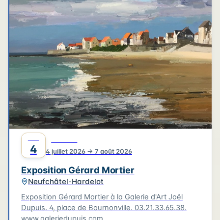
4
3
3
6
2
4
2
2
6
2
2
Leaflet
|
©
OpenStreetMap
©
CARTO
JUIL
CULTURE
4
4 juillet 2026 → 7 août 2026
Exposition Gérard Mortier
Neufchâtel-Hardelot
Exposition Gérard Mortier à la Galerie d'Art Joël
Dupuis. 4, place de Bournonville. 03.21.33.65.38.
www.galeriedupuis.com