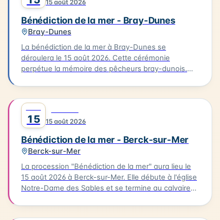
15 août 2026
Bénédiction de la mer - Bray-Dunes
Bray-Dunes
La bénédiction de la mer à Bray-Dunes se
déroulera le 15 août 2026. Cette cérémonie
perpétue la mémoire des pêcheurs bray-dunois.
Elle commence par une messe à l'église du Sacré
Cœur, suivie d'une procession en costumes
traditionnels jusqu'à la plage. L'homologue est
AOÛT
0
FESTIVAL
ensuite rendu aux marins disparus. Cette tradition
15
15 août 2026
est une occasion pour les habitants de se
rassembler et de célébrer leur lien avec la mer.
Bénédiction de la mer - Berck-sur-Mer
Berck-sur-Mer
La procession "Bénédiction de la mer" aura lieu le
15 août 2026 à Berck-sur-Mer. Elle débute à l'église
Notre-Dame des Sables et se termine au calvaire
des marins. La procession sera suivie d'une messe
en plein air à la base nautique et de la bénédiction