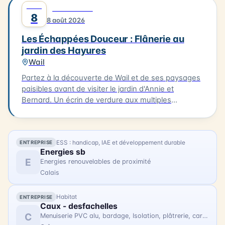
AOÛT
0
DÉCOUVERTE
création, profitez d'un déjeuner délicieux à Oye-
8
8 août 2026
Plage, à La Table d'Olivier, avec un plat du jour et un
dessert pour 30€ par personne (réservation
Les Échappées Douceur : Flânerie au
indispensable sur www.c-ici.com). Les vélos à
jardin des Hayures
assistance électrique seront mis à votre disposition
Wail
(dans la limite des disponibilités). La balade se
terminera vers 16h30. N'hésitez pas à vous inscrire
Partez à la découverte de Wail et de ses paysages
pour cette expérience artistique unique !
paisibles avant de visiter le jardin d'Annie et
Bernard. Un écrin de verdure aux multiples
ambiances, entre inspirations japonaises, potager
et créations insolites. 3km. 2h. À 15h à la Mairie de
Wail (2 rue de la Mairie). Tarifs : 11 € / gratuit enfants
ESS : handicap, IAE et développement durable
ENTREPRISE
- 10 ans.
Energies sb
E
Energies renouvelables de proximité
Calais
Habitat
ENTREPRISE
Caux - desfachelles
C
Menuiserie PVC alu, bardage, Isolation, plâtrerie, carrelage, parquet, aménagement intérieur, rénovation, extension, couverture, zinguerie, maçonnerie, gros oeuvre.