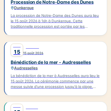
Procession de Notre-Dame des Dunes
lieu dans un cadre emblématique de la Côte
Dunkerque
d'Opale.
La procession de Notre-Dame des Dunes aura lieu
le 15 août 2026 à 16h à Dunkerque. Cette
traditionnelle procession est portée par les
bazennes, femmes des pêcheurs, en costumes
traditionnels, qui partent de la petite chapelle
Notre-Dame des Dunes jusqu'au quai des Anglais.
AOÛT
0
CULTURE
Là, se déroule la bénédiction, suivie d'une sortie
15
15 août 2026
des bateaux pour un dépôt de gerbe en mer.
Bénédiction de la mer - Audresselles
Audresselles
La bénédiction de la mer à Audresselles aura lieu le
15 août 2026. La cérémonie commence par une
messe suivie d'une procession jusqu'à la plage.
C'est là que se déroulera la bénédiction des
bateaux. Cette tradition est un moment unique pour
les habitants et les visiteurs de la Côte d'Opale. La
AOÛT
0
FAMILLE
bénédiction de la mer est un événement culturel qui