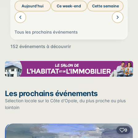
Aujourd'hui
Ce week-end
Cette semaine
Tous les prochains événements
152 événements à découvrir
Sur la carte
Les prochains événements
Cliquez sur un pin pour voir l'événement — les lieux qui
en accueillent plusieurs sont regroupés.
Sélection locale sur la Côte d'Opale, du plus proche au plus
lointain
+
0
2
−
3
2
22
12
17