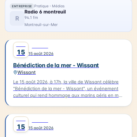
Pratique - Médias
ENTREPRISE
Radio 6 montreuil
R
94.1 fm
Montreuil-sur-Mer
AOÛT
0
CULTURE
15
15 août 2026
Bénédiction de la mer - Wissant
Wissant
Le 15 août 2026, à 17h, la ville de Wissant célèbre
"Bénédiction de la mer - Wissant", un événement
culturel qui rend hommage aux marins péris en mer.
Le cortège partira de l'église pour se rendre au
calvaire des marins situé près du Typhonium, où se
déroulera la bénédiction. Cette cérémonie sera
AOÛT
0
CULTURE
accompagnée de chants et aura lieu en présence
15
15 août 2026
de flobarts, bateaux de pêche traditionnels. Ce
moment de réflexion et de commémoration aura