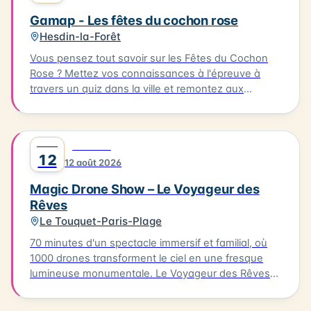
Ambleteuse. Accès libre.
Gamap - Les fêtes du cochon rose
Hesdin-la-Forêt
Vous pensez tout savoir sur les Fêtes du Cochon
Rose ? Mettez vos connaissances à l'épreuve à
travers un quiz dans la ville et remontez aux
origines de cette fête devenue iconique. Le quiz
aura lieu le 08/08/2026, à partir de l'Office de
Tourisme. Il vous faudra parcourir environ 2km en 1
AOÛT
0
FESTIVAL
heure pour découvrir les secrets de cette fête
12
12 août 2026
emblématique. Départ de l'Office de Tourisme, prêt
à découvrir les secrets de Hesdin !
Magic Drone Show – Le Voyageur des
Rêves
Le Touquet-Paris-Plage
70 minutes d'un spectacle immersif et familial, où
1000 drones transforment le ciel en une fresque
lumineuse monumentale. Le Voyageur des Rêves
est un spectacle nocturne immersif mêlant
innovation technologique, création artistique et