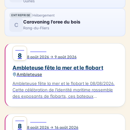
Guînes
Hébergement
ENTREPRISE
Caravaning l'oree du bois
C
Rang-du-Fliers
AOÛT
0
FESTIVAL
8
8 août 2026 → 9 août 2026
Ambleteuse fête la mer et le flobart
Ambleteuse
Ambleteuse fête la mer et le flobart le 08/08/2026.
Cette célébration de l'identité maritime rassemble
des exposants de flobarts, ces bateaux
traditionnels de la Côte d'Opale. Au programme,
des concerts et des animations pour tous les
publics. Vous pourrez également déguster des plats
AOÛT
0
FESTIVAL
à base de produits de la mer, préparés par des
8
8 août 2026 → 16 août 2026
restaurateurs locaux. L'événement se déroule à