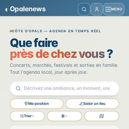
Panneau de gestion des cookies
◐
Opalenews
MENU
Opalenews — Événements de la Cô
CÔTE D'OPALE — AGENDA EN TEMPS RÉEL
Que faire
près de chez vous
?
Concerts, marchés, festivals et sorties en famille.
Tout l'agenda local, jour après jour.
Ma position
Saisir un lieu
Trier
Filtres
Voir la carte