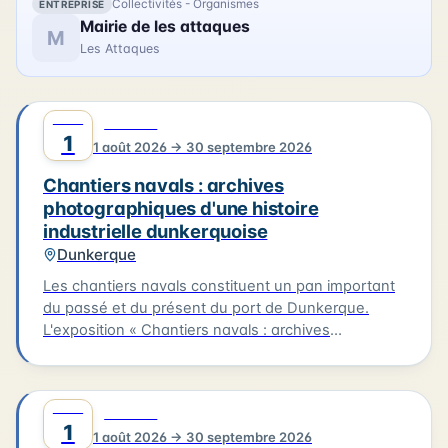
Collectivités - Organismes
ENTREPRISE
Mairie de les attaques
M
Les Attaques
AOÛT
0
CULTURE
1
1 août 2026 → 30 septembre 2026
Chantiers navals : archives
photographiques d'une histoire
industrielle dunkerquoise
Dunkerque
Les chantiers navals constituent un pan important
du passé et du présent du port de Dunkerque.
L'exposition « Chantiers navals : archives
photographiques d'une histoire industrielle
dunkerquoise » rassemble des clichés issus des
collections du musée et évoque plusieurs grands
AOÛT
0
CULTURE
chantiers : Ziegler, les Ateliers et Chantiers de
1
1 août 2026 → 30 septembre 2026
France, Béliard & Crighton. Le parcours se prolonge