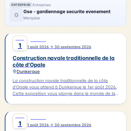
l'atmosphère créative qui a animé la baie de
Entreprises
ENTREPRISE
Canche il y a plus d'un siècle.
Gse - gardiennage securite evenement
G
Marquise
AOÛT
0
CULTURE
1
1 août 2026 → 30 septembre 2026
Construction navale traditionnelle de la
côte d'Opale
Dunkerque
La construction navale traditionnelle de la côte
d'Opale vous attend à Dunkerque le 1er août 2026.
Cette exposition vous plonge dans le monde de la
construction des embarcations traditionnelles de
notre littoral, notamment le flobart et le dundee.
Vous découvrirez les différentes étapes de la
AOÛT
0
CULTURE
construction d'un bateau, de la conception à la
1
1 août 2026 → 30 septembre 2026
mise à l'eau. L'exposition vous offre l'occasion de