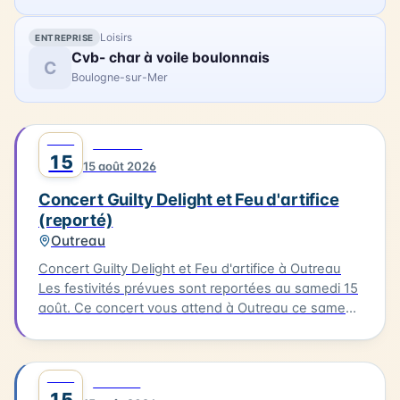
Loisirs
ENTREPRISE
Cvb- char à voile boulonnais
C
Boulogne-sur-Mer
AOÛT
0
MUSIQUE
15
15 août 2026
Concert Guilty Delight et Feu d'artifice
(reporté)
Outreau
Concert Guilty Delight et Feu d'artifice à Outreau
Les festivités prévues sont reportées au samedi 15
août. Ce concert vous attend à Outreau ce samedi
15 août. Guilty Delight sera en scène pour vous
offrir une soirée musicale inoubliable.
AOÛT
0
CULTURE
15