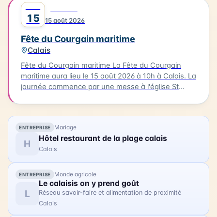
des bateaux. Vous pourrez également profiter
AOÛT
0
FESTIVAL
d'animations, de stands associatifs et d'un feu
15
15 août 2026
d'artifices en soirée. Cette célébration est un
moment unique pour les habitants et les visiteurs
Fête du Courgain maritime
de Berck-sur-Mer.
Calais
Fête du Courgain maritime La Fête du Courgain
maritime aura lieu le 15 août 2026 à 10h à Calais. La
journée commence par une messe à l'église St
Pierre-St Paul suivie d'une procession vers le port.
Dans le quartier du Courgain maritime, vous
pourrez découvrir des animations, des restaurants
Mariage
ENTREPRISE
proposant des plats à base de produits de la mer,
Hôtel restaurant de la plage calais
des joutes nautiques et des concerts. Accédez
H
Calais
librement au quartier du Courgain maritime pour
découvrir ces animations et profiter de la journée.
Monde agricole
ENTREPRISE
Le calaisis on y prend goût
L
Réseau savoir-faire et alimentation de proximité
Calais