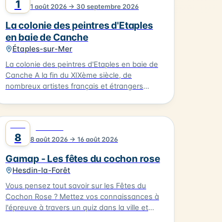
1
1 août 2026 → 30 septembre 2026
La colonie des peintres d'Etaples
en baie de Canche
Étaples-sur-Mer
La colonie des peintres d'Etaples en baie de
Canche A la fin du XIXème siècle, de
nombreux artistes français et étrangers
découvrent la baie de Canche. À Étaples-
sur-mer, les peintres trouvent des ateliers,
des modèles, une atmosphère propice à la
AOÛT
0
FESTIVAL
création. À Camiers et Trépied, ils s'inspirent
8
8 août 2026 → 16 août 2026
des paysages. Au Touquet, ils profitent d'un
cadre balnéaire. L'exposition « La colonie des
Gamap - Les fêtes du cochon rose
peintres d'Etaples en baie de Canche »
Hesdin-la-Forêt
présente, en plein air sur les trois
communes, des reproductions de leurs
Vous pensez tout savoir sur les Fêtes du
œuvres, inspirées par la vie locale et les
Cochon Rose ? Mettez vos connaissances à
paysages de la baie. Cette exposition se
l'épreuve à travers un quiz dans la ville et
tiendra le 01/08/2026. Nous vous invitons à
remontez aux origines de cette fête devenue