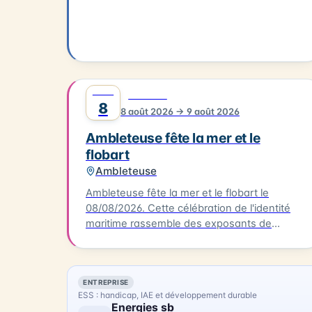
éclatants, coraux fluorescents et espèces
fascinantes, cette exposition immersive est
une invitation à l'évasion… et à la prise de
conscience. Car ces trésors naturels sont
fragiles, face aux menaces humaines et au
changement climatique.
AOÛT
0
FESTIVAL
8
8 août 2026 → 9 août 2026
Ambleteuse fête la mer et le
flobart
Ambleteuse
Ambleteuse fête la mer et le flobart le
08/08/2026. Cette célébration de l'identité
maritime rassemble des exposants de
flobarts, ces bateaux traditionnels de la Côte
d'Opale. Au programme, des concerts et des
animations pour tous les publics. Vous
ENTREPRISE
pourrez également déguster des plats à
ESS : handicap, IAE et développement durable
base de produits de la mer, préparés par des
Energies sb