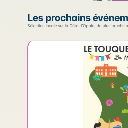
Sur la carte
Les prochains événe
Cliquez sur un pin pour voir l'événement — les lieu
Sélection locale sur la Côte d'Opale, du plus proche a
+
−