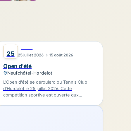
JUIL
0
SPORT
25
25 juillet 2026 → 15 août 2026
Open d'été
Neufchâtel-Hardelot
L'Open d'été se déroulera au Tennis Club
d'Hardelot le 25 juillet 2026. Cette
compétition sportive est ouverte aux
amateurs de tennis de tous niveaux. Vous
pouvez vous inscrire en ligne sur Ten'Up ou
en contactant le juge arbitre Dominique
Rebouche au 06.99.57.19.40 ou par mail à
rebouche.dominique@gmail.com. Le tarif