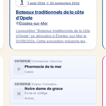
Crighton. Le parcours se prolonge avec des
1
1 août 2026 → 30 septembre 2026
photographies contemporaines réalisées lors
de la restauration du trois-mâts Duchesse
Bateaux traditionnels de la côte
Anne au chantier Damen.
d'Opale
Étaples-sur-Mer
L'exposition "Bateaux traditionnels de la côte
d'Opale" se déroulera à Étaples-sur-Mer le
01/08/2026. Cette exposition présente les
différents types de voiliers de pêche en
usage entre Dunkerque et la baie de
Somme, de la seconde moitié du XIXème
Commerces / Services
ENTREPRISE
siècle à 1950. Les visiteurs pourront
Pharmacie de la mer
découvrir les spécificités de ces bateaux de
P
Calais
pêche qui ont façonné l'histoire de la région.
L'exposition se tiendra à Étaples-sur-Mer,
ville située sur la côte d'Opale.
Emploi / Formation
ENTREPRISE
Notre dame de grace
N
École et collège
Ardres