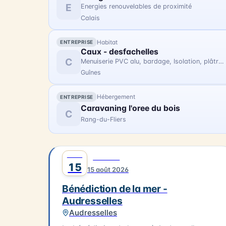
restaurateurs locaux. L'événement se
E
Energies renouvelables de proximité
déroule à Ambleteuse. Accès libre.
Calais
Habitat
ENTREPRISE
Caux - desfachelles
C
Menuiserie PVC alu, bardage, Isolation, plâtrerie, carrelage, parquet, aménagement intérieur, rénovation, extension, couverture, zinguerie, maçonnerie, gros oeuvre.
Guînes
Hébergement
ENTREPRISE
Caravaning l'oree du bois
C
Rang-du-Fliers
AOÛT
0
CULTURE
15
15 août 2026
Bénédiction de la mer -
Audresselles
Audresselles