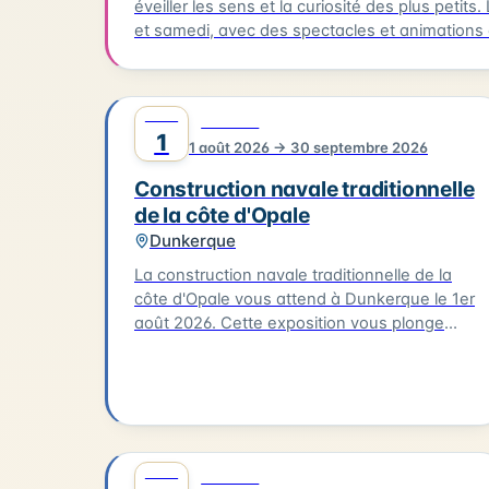
éveiller les sens et la curiosité des plus peti
et samedi, avec des spectacles et animations c
musique, la danse, la magie, les ateliers parents-enfants et 
de cette édition, on retrouve les structures gonf
enfants chaque mercredi à la salle Suzanne Le
AOÛT
0
CULTURE
ballet acrobatique et pyrotechnique de la C
1
1 août 2026 → 30 septembre 2026
au Jardin d'Ypres. Le lancement du festival aura lieu le samedi 11 juillet à 15h30 au Jardin d'Ypres
avec "EX!T" par la compagnie Circ'Onirico (cirq
Construction navale traditionnelle
de la côte d'Opale
Dunkerque
La construction navale traditionnelle de la
côte d'Opale vous attend à Dunkerque le 1er
août 2026. Cette exposition vous plonge
dans le monde de la construction des
embarcations traditionnelles de notre littoral,
notamment le flobart et le dundee. Vous
découvrirez les différentes étapes de la
construction d'un bateau, de la conception à
la mise à l'eau. L'exposition vous offre
AOÛT
0
CULTURE