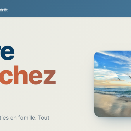
érêt
e la Côte d'Opale
L
re
 chez
ies en famille. Tout