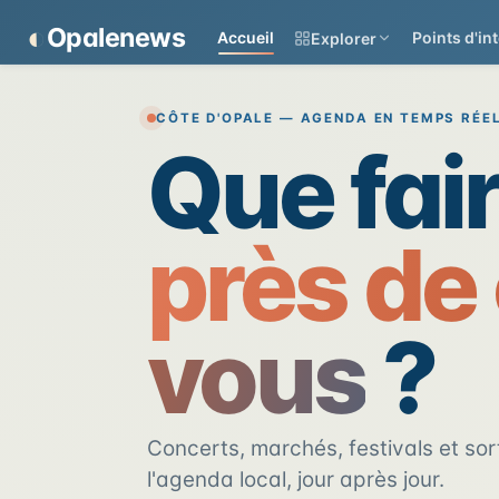
Panneau de gestion des cookies
◐
Opalenews
Accueil
Points d'int
Explorer
Opalenews — Événements d
CÔTE D'OPALE — AGENDA EN TEMPS RÉE
Que fai
près de
vous
?
Concerts, marchés, festivals et sort
l'agenda local, jour après jour.