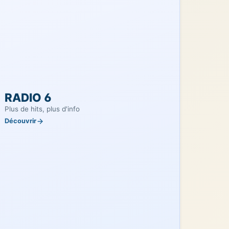
adulte est de 20€, tandis que les jeunes
bénéficient d'une réduction à 12€. Une
épreuve supplémentaire est proposée pour
Leaflet
|
©
OpenStreetMap
©
CARTO
14€. Pour plus d'informations, appelez le
03.21.83.75.09.
RADIO 6
Plus de hits, plus d'info
Découvrir