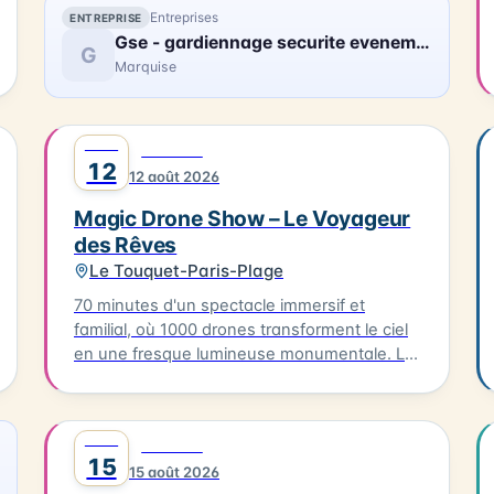
Entreprises
ENTREPRISE
Gse - gardiennage securite evenement
G
Marquise
AOÛT
0
FESTIVAL
12
12 août 2026
Magic Drone Show – Le Voyageur
des Rêves
Le Touquet-Paris-Plage
70 minutes d'un spectacle immersif et
familial, où 1000 drones transforment le ciel
en une fresque lumineuse monumentale. Le
Voyageur des Rêves est un spectacle
nocturne immersif mêlant innovation
technologique, création artistique et émotion
AOÛT
0
FESTIVAL
collective. Inspiré de l'univers du Marchand
15
15 août 2026
de sable, il propose un voyage poétique à