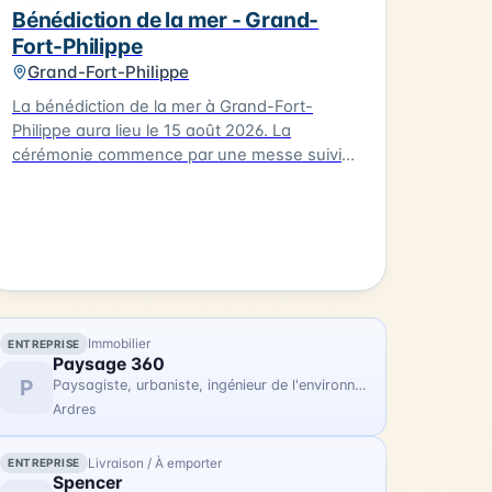
préalable.
Bénédiction de la mer - Grand-
Fort-Philippe
Grand-Fort-Philippe
La bénédiction de la mer à Grand-Fort-
Philippe aura lieu le 15 août 2026. La
cérémonie commence par une messe suivie
d'une procession jusqu'au calvaire. Les
participants portent des costumes
traditionnels et sont accompagnés de
bateaux processionnels. La bénédiction est
ensuite suivie d'une procession des bateaux
dans le chenal. L'occasion est également
prise pour ouvrir la Maison de la Mer,
Immobilier
ENTREPRISE
permettant aux visiteurs de découvrir ce lieu.
Paysage 360
La bénédiction de la mer est un événement
P
Paysagiste, urbaniste, ingénieur de l'environnement
familial qui permet de célébrer la mer et la
Ardres
communauté de Grand-Fort-Philippe.
Livraison / À emporter
ENTREPRISE
Spencer