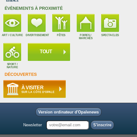
ESSENCE
ÉVÈNEMENTS À PROXIMITÉ
ART / CULTURE
DIVERTISSEMENT
FÊTES
FOIRES /
SPECTACLES
MARCHÉS
TOUT
SPORT /
NATURE
DÉCOUVERTES
À VISITER
SUR LA CÔTE D'OPALE
Version ordinateur d'Opalenews
Newsletter
S'inscrire