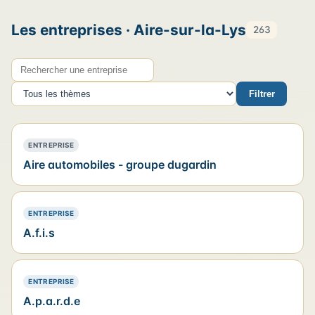
Les entreprises · Aire-sur-la-Lys
263
Rechercher une entreprise
Thème
Filtrer
— POSITIONNEMENT PRÉFÉRENTIEL
ENTREPRISE
Aire automobiles - groupe dugardin
— PRÉSENCE SIMPLE
ENTREPRISE
A.f.i.s
— PRÉSENCE SIMPLE
ENTREPRISE
A.p.a.r.d.e