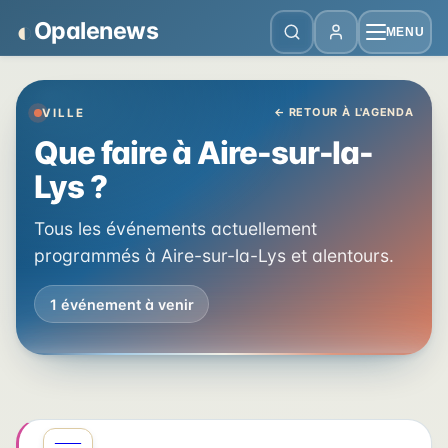
Panneau de gestion des cookies
◐
Opalenews
MENU
← RETOUR À L'AGENDA
VILLE
Que faire à Aire-sur-la-
Lys ?
Tous les événements actuellement
programmés à Aire-sur-la-Lys et alentours.
1 événement à venir
SEPT
0
FESTIVAL