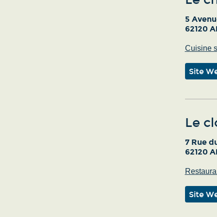
5 Avenu
62120 Ai
Cuisine 
Site W
Le cl
7 Rue d
62120 Ai
Restauran
Site W