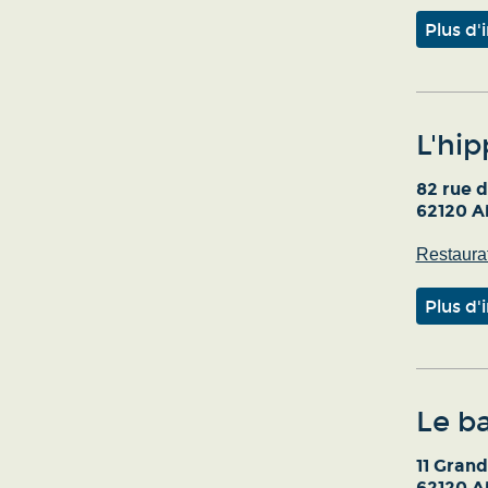
Plus d'
L'hi
82 rue d
62120 Ai
Restaurat
Plus d'
Le ba
11 Grand
62120 Ai