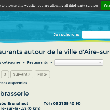
Per
 to browse this website, you are allowing all third-party services
Je recherche
urants autour de la ville d'Aire-sur
s catégories
Restaurants
3
Suivant
Fin
rises disponibles
brasserie
sée Brunehaut
Tél :
03 21 39 40 90
re-sur-la-Lys (0 km)