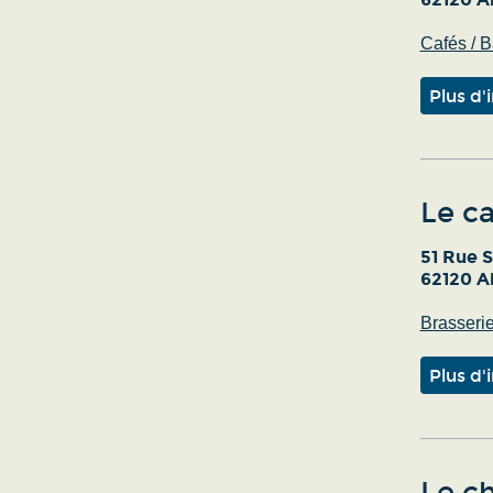
Cafés / B
Plus d'
Le ca
51 Rue S
62120 Ai
Brasseri
Plus d'
Le ch