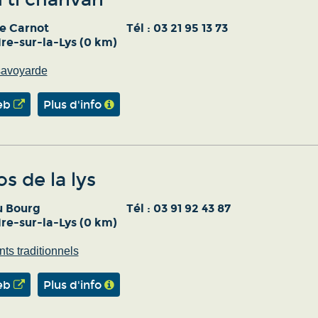
e Carnot
Tél :
03 21 95 13 73
re-sur-la-Lys (0 km)
savoyarde
eb
Plus d'info
os de la lys
u Bourg
Tél :
03 91 92 43 87
re-sur-la-Lys (0 km)
ts traditionnels
eb
Plus d'info