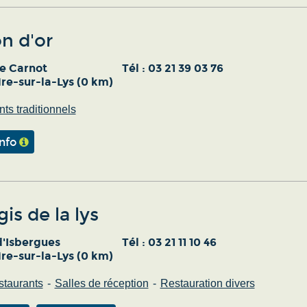
on d'or
e Carnot
Tél :
03 21 39 03 76
re-sur-la-Lys (0 km)
ts traditionnels
info
gis de la lys
d'Isbergues
Tél :
03 21 11 10 46
re-sur-la-Lys (0 km)
staurants
Salles de réception
Restauration divers