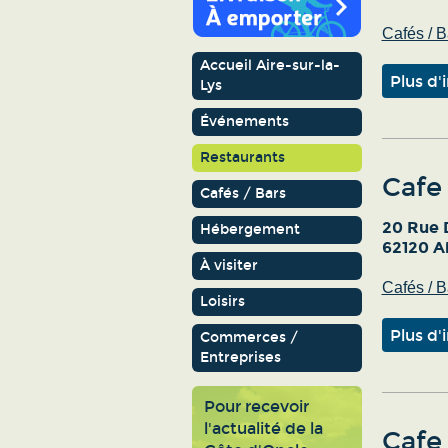
Cafés / B
Accueil Aire-sur-la-
Plus d'
Lys
Événements
Restaurants
Cafe 
Cafés / Bars
20 Rue 
Hébergement
62120 Ai
À visiter
Cafés / B
Loisirs
Plus d'
Commerces /
Entreprises
Pour recevoir
l'actualité de la
Cafe 