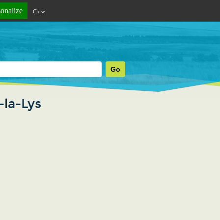
sonalize
Close
-la-Lys