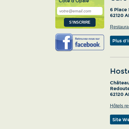
Côte d'Opale
6 Place 
62120 Ai
Restauran
Plus d'
Hoste
Château
Redoute
62120 Ai
Hôtels re
Site W