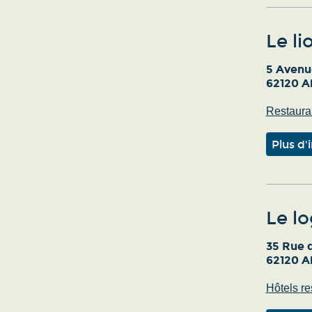
Le li
5 Avenu
62120 Ai
Restauran
Plus d'
Le lo
35 Rue 
62120 Ai
Hôtels re