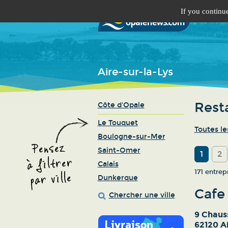
If you continue
Aire-sur-la-Lys
Resta
Côte d'Opale
Le Touquet
Toutes le
Boulogne-sur-Mer
Saint-Omer
1
2
Calais
171 entrep
Dunkerque
Cafe 
Chercher une ville
9 Chaus
62120 Ai