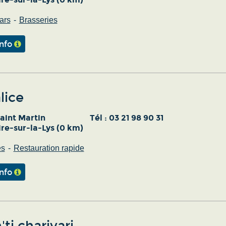
ars
Brasseries
info
lice
aint Martin
Tél :
03 21 98 90 31
re-sur-la-Lys (0 km)
es
Restauration rapide
info
'ti charivari