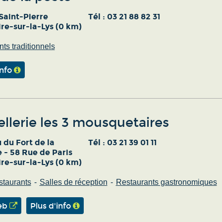
Saint-Pierre
Tél :
03 21 88 82 31
re-sur-la-Lys (0 km)
ts traditionnels
info
llerie les 3 mousquetaires
 du Fort de la
Tél :
03 21 39 01 11
 - 58 Rue de Paris
re-sur-la-Lys (0 km)
staurants
Salles de réception
Restaurants gastronomiques
eb
Plus d'info