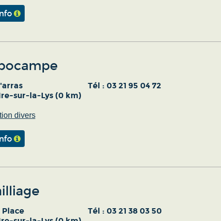
info
ppocampe
'arras
Tél :
03 21 95 04 72
re-sur-la-Lys (0 km)
ion divers
info
illiage
 Place
Tél :
03 21 38 03 50
re-sur-la-Lys (0 km)