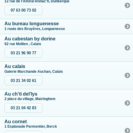
12 rue de l'Amiral Ronac'h, Dunkerque
07 63 00 73 02
Au bureau longuenesse
1 route des Bruyères, Longuenesse
Au cabestan by dorine
92 rue Mollien , Calais
03 21 96 90 77
Au calais
Galerie Marchande Auchan, Calais
03 21 34 02 61
Au ch'ti del'lys
2 place du village, Matringhem
03 21 04 42 83
Au cornet
1 Esplanade Parmentier, Berck