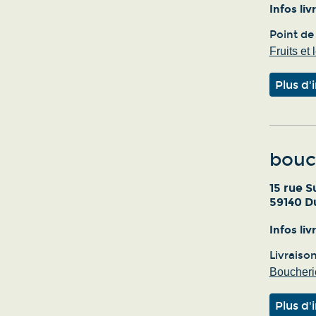
Infos li
Point de
Fruits et
Plus d'
bouc
15 rue S
59140 D
Infos li
Livraiso
Boucherie
Plus d'