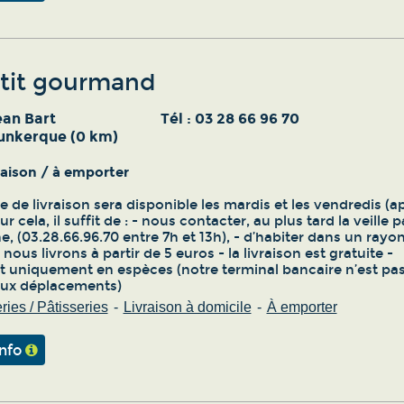
'tit gourmand
ean Bart
Tél :
03 28 66 96 70
unkerque (0 km)
vraison / à emporter
e de livraison sera disponible les mardis et les vendredis (a
ur cela, il suffit de : - nous contacter, au plus tard la veille p
, (03.28.66.96.70 entre 7h et 13h), - d’habiter dans un rayo
nous livrons à partir de 5 euros - la livraison est gratuite -
 uniquement en espèces (notre terminal bancaire n’est pa
aux déplacements)
ies / Pâtisseries
Livraison à domicile
À emporter
info