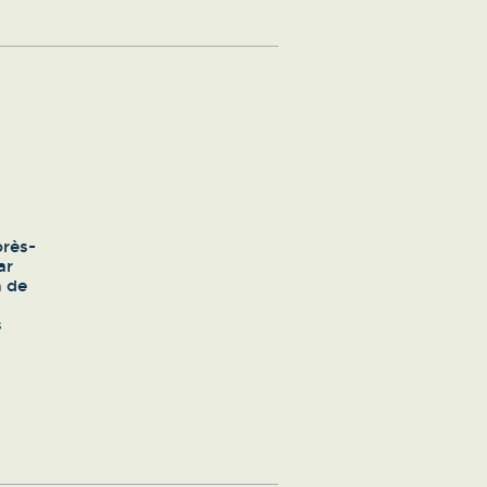
près-
ar
n de
s