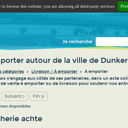
Per
 to browse this website, you are allowing all third-party services
Je recherche
porter autour de la ville de Dunke
s catégories
Livraison / À emporter
À emporter
s s'engage aux côtés de ses partenaires, dans un acte solid
s de vente à emporter ou de livraison pour soutenir nos entre
Suivant
Fin
rises disponibles
herie achte