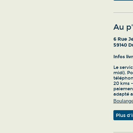
Au p
6 Rue J
59140 D
Infos li
Le servic
midi). Po
téléphone
20 kms - 
paiement
adapté 
Boulanger
Plus d'