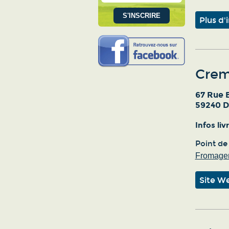
Plus d'
Crem
67 Rue 
59240 
Infos li
Point de
Fromager
Site W