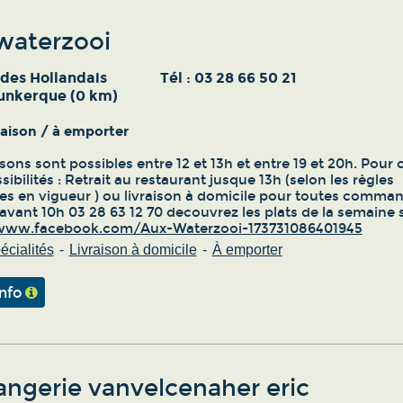
waterzooi
 des Hollandais
Tél :
03 28 66 50 21
unkerque (0 km)
vraison / à emporter
isons sont possibles entre 12 et 13h et entre 19 et 20h. Pour 
ibilités : Retrait au restaurant jusque 13h (selon les règles
es en vigueur ) ou livraison à domicile pour toutes comma
avant 10h 03 28 63 12 70 decouvrez les plats de la semaine s
/www.facebook.com/Aux-Waterzooi-173731086401945
écialités
Livraison à domicile
À emporter
info
angerie vanvelcenaher eric