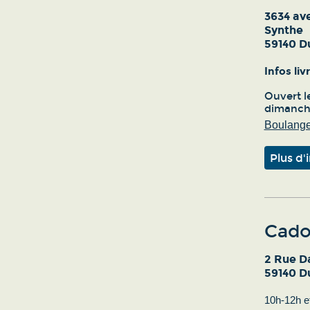
3634 av
Synthe
59140 D
Infos li
Ouvert le
dimanche
Boulanger
Plus d'
Cado
2 Rue D
59140 D
10h-12h e