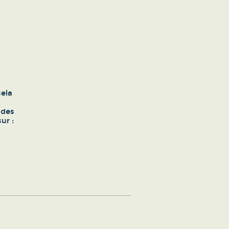
cela
ndes
ur :