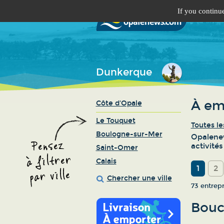
If you continue
Dunkerque
À em
Côte d'Opale
Le Touquet
Toutes le
Boulogne-sur-Mer
Opalenew
activité
Saint-Omer
Calais
1
2
Chercher une ville
73 entrep
Bouc