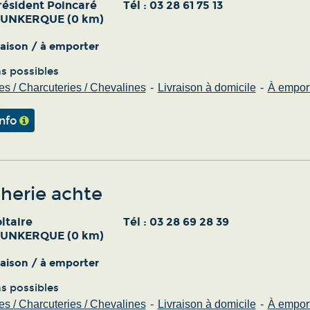
résident Poincaré
Tél :
03 28 61 75 13
DUNKERQUE (0 km)
vraison / à emporter
ns possibles
s / Charcuteries / Chevalines
Livraison à domicile
À empor
info
herie achte
ltaire
Tél :
03 28 69 28 39
DUNKERQUE (0 km)
vraison / à emporter
ns possibles
s / Charcuteries / Chevalines
Livraison à domicile
À empor