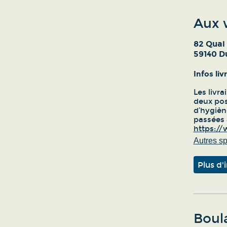
Aux 
82 Quai
59140 D
Infos li
Les livra
deux poss
d’hygièn
passées 
https:/
Autres sp
Plus d'
Boul