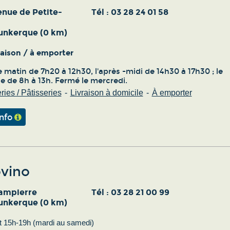
enue de Petite-
Tél :
03 28 24 01 58
unkerque (0 km)
vraison / à emporter
 matin de 7h20 à 12h30, l'après -midi de 14h30 à 17h30 ; le
 de 8h à 13h. Fermé le mercredi.
ies / Pâtisseries
Livraison à domicile
À emporter
info
vino
ampierre
Tél :
03 28 21 00 99
unkerque (0 km)
t 15h-19h (mardi au samedi)