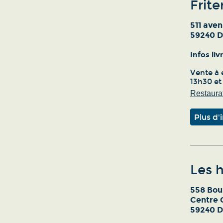
Frit
511 aven
59240 
Infos li
Vente à 
13h30 et
Restaurat
Plus d'
Les h
558 Bou
Centre 
59240 