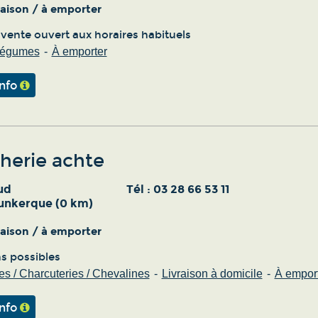
vraison / à emporter
 vente ouvert aux horaires habituels
 légumes
À emporter
info
herie achte
ud
Tél :
03 28 66 53 11
unkerque (0 km)
vraison / à emporter
ns possibles
s / Charcuteries / Chevalines
Livraison à domicile
À empor
info