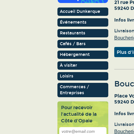
21 rue P
59240 
Accueil Dunkerque
Infos li
Événements
Livraiso
Restaurants
Boucherie
Cafés / Bars
Plus d'
Hébergement
À visiter
Loisirs
Bouc
Commerces /
Entreprises
Place Vo
59240 
Pour recevoir
Infos li
l'actualité de la
Côte d'Opale
Livraiso
Boucherie