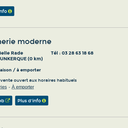
info
erie moderne
Belle Rade
Tél :
03 28 63 18 68
DUNKERQUE (0 km)
vraison / à emporter
 vente ouvert aux horaires habituels
ies
À emporter
eb
Plus d'info