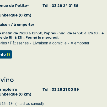
enue de Petite-
Tél :
03 28 24 01 58
unkerque (0 km)
vraison / à emporter
 matin de 7h20 à 12h30, l'après -midi de 14h30 à 17h30 ; le
 de 8h à 13h. Fermé le mercredi.
ies / Pâtisseries
Livraison à domicile
À emporter
info
vino
ampierre
Tél :
03 28 21 00 99
unkerque (0 km)
t 15h-19h (mardi au samedi)