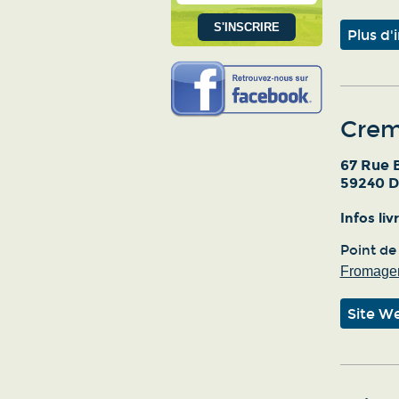
Plus d'
Crem
67 Rue 
59240 
Infos li
Point de
Fromager
Site W