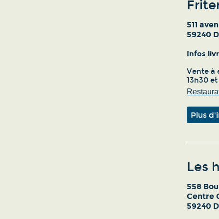
Frit
511 aven
59240 
Infos li
Vente à 
13h30 et
Restaurat
Plus d'
Les h
558 Bou
Centre 
59240 