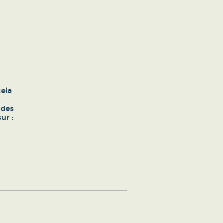
cela
ndes
ur :