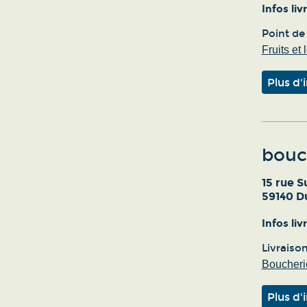
Infos li
Point de
Fruits et
Plus d'
bouc
15 rue S
59140 D
Infos li
Livraiso
Boucherie
Plus d'