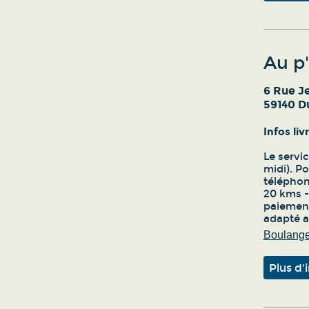
Au p
6 Rue J
59140 D
Infos li
Le servic
midi). Po
téléphone
20 kms - 
paiement
adapté 
Boulanger
Plus d'