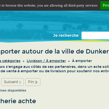
Per
 to browse this website, you are allowing all third-party services
Je recherche
porter autour de la ville de Dunke
s catégories
Livraison / À emporter
À emporter
s s'engage aux côtés de ses partenaires, dans un acte solid
s de vente à emporter ou de livraison pour soutenir nos entre
Suivant
Fin
rises disponibles
herie achte