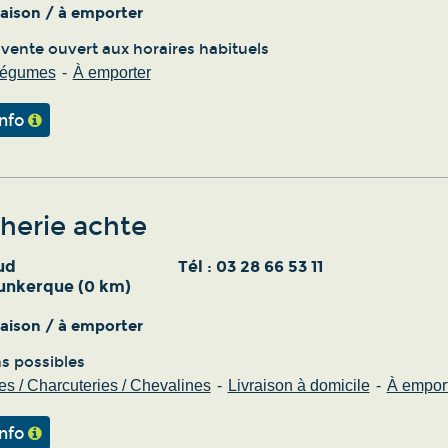
vraison / à emporter
 vente ouvert aux horaires habituels
 légumes
À emporter
info
herie achte
ud
Tél :
03 28 66 53 11
unkerque (0 km)
vraison / à emporter
ns possibles
s / Charcuteries / Chevalines
Livraison à domicile
À empor
info