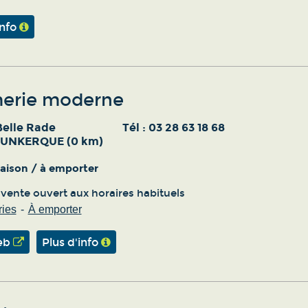
info
erie moderne
Belle Rade
Tél :
03 28 63 18 68
DUNKERQUE (0 km)
vraison / à emporter
 vente ouvert aux horaires habituels
ies
À emporter
eb
Plus d'info