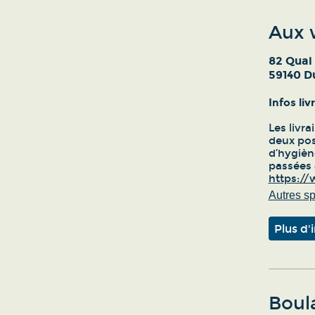
Aux 
82 Quai
59140 D
Infos li
Les livra
deux poss
d’hygièn
passées 
https:/
Autres sp
Plus d'
Boul