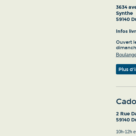
3634 av
Synthe
59140 D
Infos li
Ouvert le
dimanche
Boulanger
Plus d'
Cado
2 Rue D
59140 D
10h-12h e