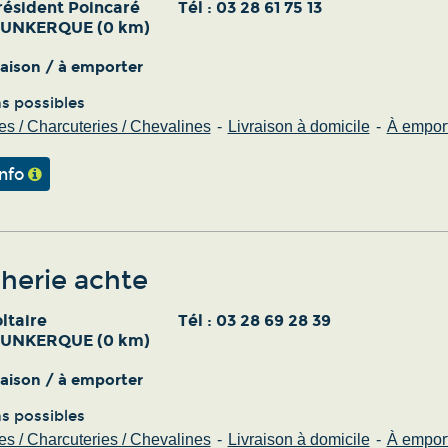
résident Poincaré
Tél :
03 28 61 75 13
DUNKERQUE (0 km)
vraison / à emporter
ns possibles
s / Charcuteries / Chevalines
Livraison à domicile
À empor
info
herie achte
ltaire
Tél :
03 28 69 28 39
DUNKERQUE (0 km)
vraison / à emporter
ns possibles
s / Charcuteries / Chevalines
Livraison à domicile
À empor