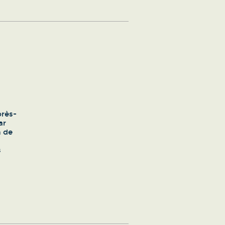
près-
ar
n de
s