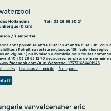
waterzooi
 des Hollandais
Tél :
03 28 66 50 21
unkerque (0 km)
vraison / à emporter
isons sont possibles entre 12 et 13h et entre 19 et 20h. Pour 
ibilités : Retrait au restaurant jusque 13h (selon les règles
es en vigueur ) ou livraison à domicile pour toutes comma
avant 10h 03 28 63 12 70 decouvrez les plats de la semaine s
/www.facebook.com/Aux-Waterzooi-173731086401945
écialités
Livraison à domicile
À emporter
info
angerie vanvelcenaher eric