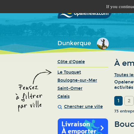
If you continue
Dunkerque
À em
Côte d'Opale
Le Touquet
Toutes le
Boulogne-sur-Mer
Opalenew
activité
Saint-Omer
Calais
1
2
Chercher une ville
73 entrep
Bouc