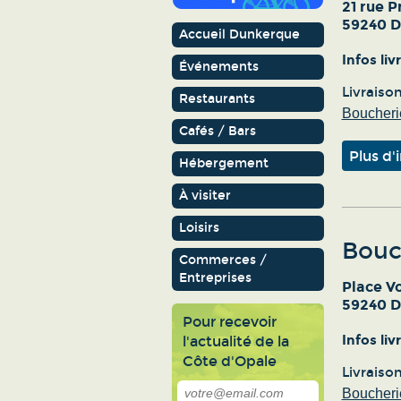
21 rue P
59240 
Accueil Dunkerque
Infos li
Événements
Livraiso
Restaurants
Boucherie
Cafés / Bars
Plus d'
Hébergement
À visiter
Loisirs
Bouc
Commerces /
Entreprises
Place Vo
59240 
Pour recevoir
Infos li
l'actualité de la
Côte d'Opale
Livraiso
Boucherie