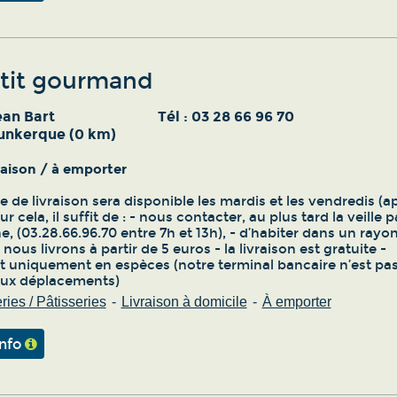
'tit gourmand
ean Bart
Tél :
03 28 66 96 70
unkerque (0 km)
vraison / à emporter
e de livraison sera disponible les mardis et les vendredis (a
ur cela, il suffit de : - nous contacter, au plus tard la veille p
, (03.28.66.96.70 entre 7h et 13h), - d’habiter dans un rayo
nous livrons à partir de 5 euros - la livraison est gratuite -
 uniquement en espèces (notre terminal bancaire n’est pa
aux déplacements)
ies / Pâtisseries
Livraison à domicile
À emporter
info