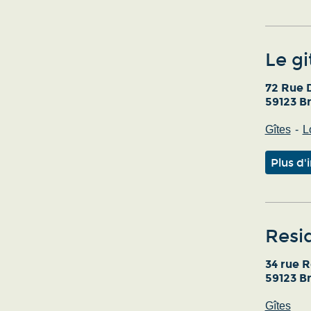
Le gi
72 Rue 
59123 B
Gîtes
L
Plus d'
Resi
34 rue 
59123 B
Gîtes