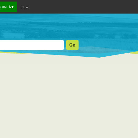
sonalize
Close