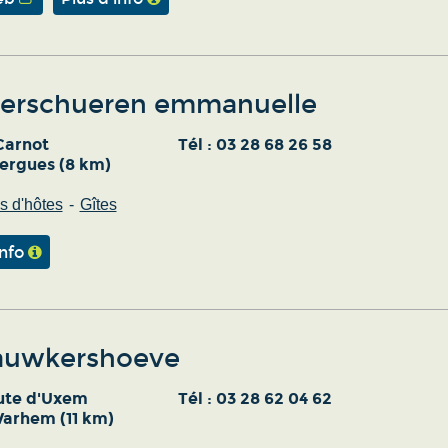
erschueren emmanuelle
Carnot
Tél :
03 28 68 26 58
ergues (8 km)
 d'hôtes
Gîtes
info
auwkershoeve
ute d'Uxem
Tél :
03 28 62 04 62
arhem (11 km)