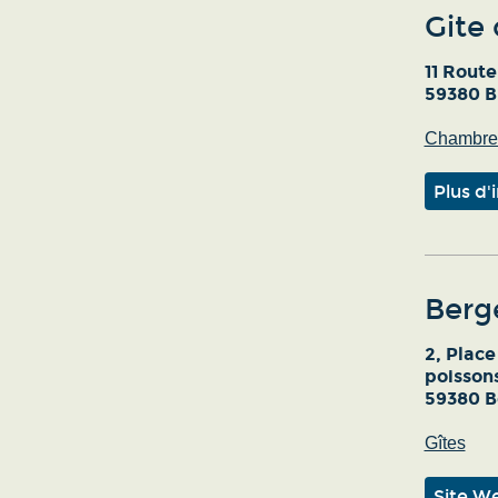
Gite
11 Rout
59380 B
Chambres
Plus d'
Berg
2, Plac
poisson
59380 B
Gîtes
Site W