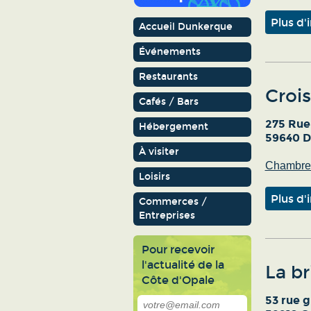
Plus d'
Accueil Dunkerque
Événements
Restaurants
Croi
Cafés / Bars
275 Rue
Hébergement
59640 D
À visiter
Chambres
Loisirs
Plus d'
Commerces /
Entreprises
Pour recevoir
l'actualité de la
La br
Côte d'Opale
53 rue 