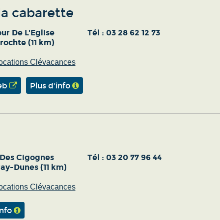
la cabarette
ur De L'Eglise
Tél :
03 28 62 12 73
rochte (11 km)
ocations Clévacances
eb
Plus d'info
 Des Cigognes
Tél :
03 20 77 96 44
ray-Dunes (11 km)
ocations Clévacances
info