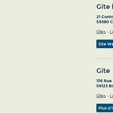
Gite 
21 Conto
59380 C
Gîtes
L
Site W
Gite
176 Rue
59123 B
Gîtes
L
Plus d'