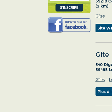
59210 C
(2 km)
Gîtes
Site W
Gite
340 Dig
59495 L
Gîtes
L
Plus d'