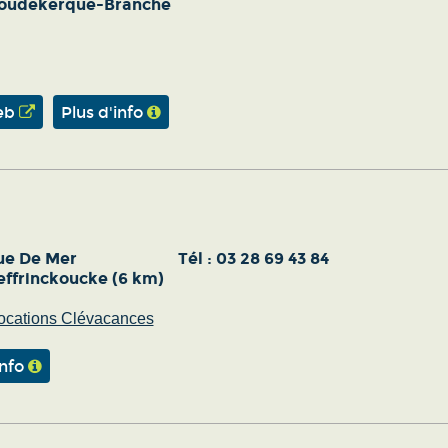
oudekerque-Branche
eb
Plus d'info
ue De Mer
Tél :
03 28 69 43 84
effrinckoucke (6 km)
ocations Clévacances
info