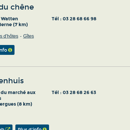
 du chêne
e Watten
Tél :
03 28 68 66 98
ierne (7 km)
 d'hôtes
Gîtes
info
enhuis
e du marché aux
Tél :
03 28 68 26 63
s
ergues (8 km)
eb
Plus d'info