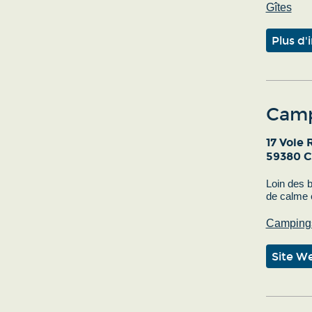
Gîtes
Plus d'
Campi
17 Voie
59380 C
Loin des b
de calme e
Camping
Site W