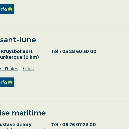
info
ssant-lune
 Kruysbellaert
Tél :
03 28 60 30 00
unkerque (0 km)
 d'hôtes
Gîtes
info
ise maritime
gustave delory
Tél :
06 76 07 23 00