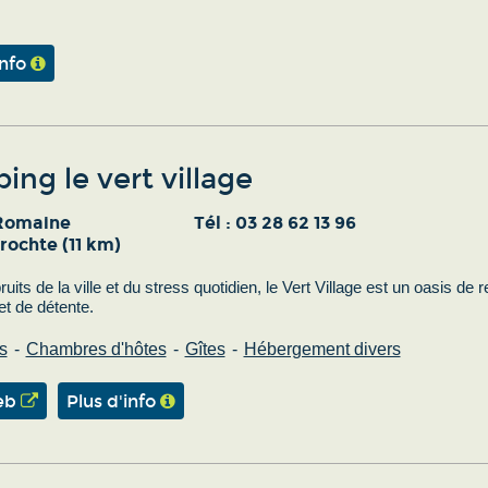
info
ng le vert village
 Romaine
Tél :
03 28 62 13 96
rochte (11 km)
ruits de la ville et du stress quotidien, le Vert Village est un oasis de 
t de détente.
s
Chambres d'hôtes
Gîtes
Hébergement divers
eb
Plus d'info