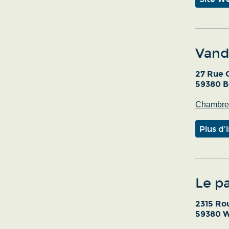
Vand
27 Rue 
59380 B
Chambres
Plus d'
Le p
2315 Ro
59380 W