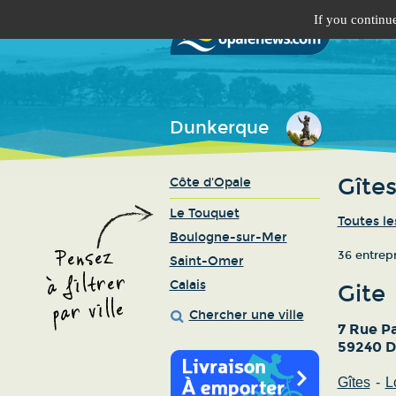
If you continue
Dunkerque
Gîtes
Côte d'Opale
Le Touquet
Toutes le
Boulogne-sur-Mer
36 entrep
Saint-Omer
Calais
Gite
Chercher une ville
7 Rue P
59240 
Gîtes
L