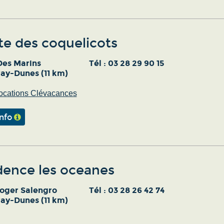
te des coquelicots
Des Marins
Tél :
03 28 29 90 15
ray-Dunes (11 km)
ocations Clévacances
info
dence les oceanes
Roger Salengro
Tél :
03 28 26 42 74
ray-Dunes (11 km)