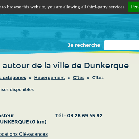
Per
 to browse this website, you are allowing all third-party services
Je recherche
 autour de la ville de Dunkerque
s catégories
Hébergement
Gîtes
Gîtes
rises disponibles
asteur
Tél :
03 28 69 45 92
DUNKERQUE (0 km)
ocations Clévacances