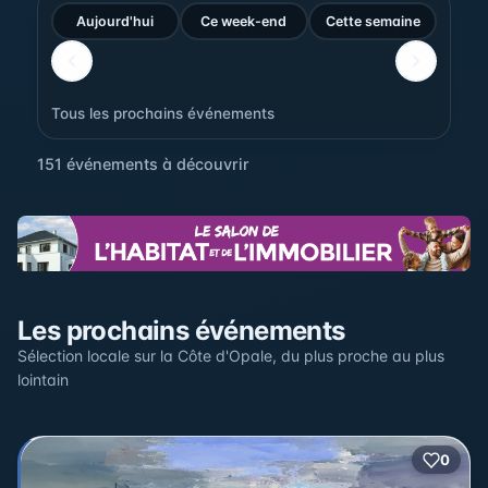
Aujourd'hui
Ce week-end
Cette semaine
Tous les prochains événements
151 événements à découvrir
Sur la carte
Les prochains événements
Cliquez sur un pin pour voir l'événement — les lieux qui
en accueillent plusieurs sont regroupés.
Sélection locale sur la Côte d'Opale, du plus proche au plus
lointain
+
0
2
−
3
2
22
12
17