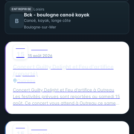
Loisirs
ENTREPRISE
Bck - boulogne canoë kayak
B
Canoë, kayak, longe côte
Boulogne-sur-Mer
AOÛT
0
MUSIQUE
15
15 août 2026
Concert Guilty Delight et Feu d'artifice
(reporté)
Outreau
Concert Guilty Delight et Feu d'artifice à Outreau
Les festivités prévues sont reportées au samedi 15
août. Ce concert vous attend à Outreau ce samedi
15 août. Guilty Delight sera en scène pour vous
offrir une soirée musicale inoubliable.
AOÛT
0
CULTURE
15