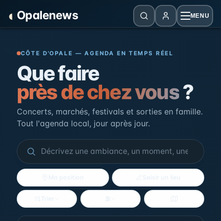
Panneau de gestion des cookies
◐
Opalenews
MENU
Opalenews — Événements de la Cô
CÔTE D'OPALE — AGENDA EN TEMPS RÉEL
Que faire
près de chez vous
?
Concerts, marchés, festivals et sorties en famille.
Tout l'agenda local, jour après jour.
Ma position
Saisir un lieu
Trier
Filtres
Voir la carte