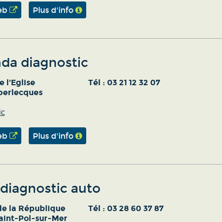
eb
Plus d'info
da diagnostic
e l'Eglise
Tél :
03 21 12 32 07
perlecques
ic
eb
Plus d'info
 diagnostic auto
de la République
Tél :
03 28 60 37 87
aint-Pol-sur-Mer