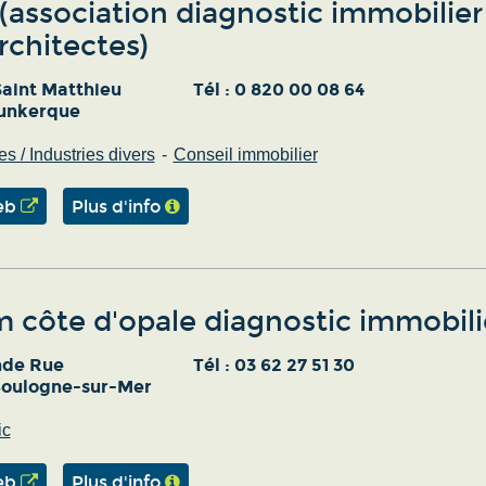
(association diagnostic immobilier
rchitectes)
Saint Matthieu
Tél :
0 820 00 08 64
unkerque
es / Industries divers
Conseil immobilier
eb
Plus d'info
m côte d'opale diagnostic immobili
nde Rue
Tél :
03 62 27 51 30
oulogne-sur-Mer
ic
eb
Plus d'info