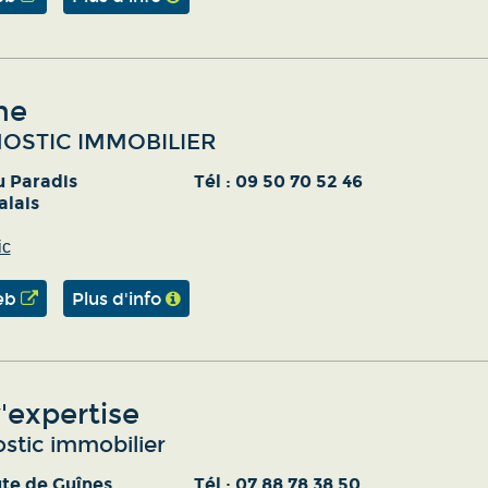
ne
OSTIC IMMOBILIER
u Paradis
Tél :
09 50 70 52 46
alais
ic
eb
Plus d'info
'expertise
stic immobilier
te de Guînes
Tél :
07 88 78 38 50