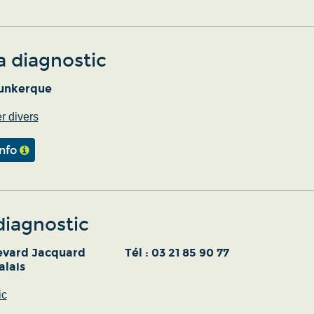
a diagnostic
unkerque
r divers
info
diagnostic
evard Jacquard
Tél :
03 21 85 90 77
alais
ic