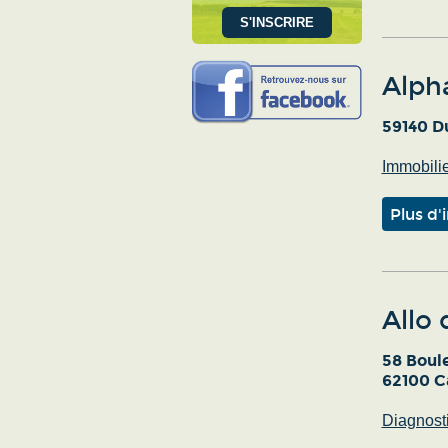
Alph
59140 D
Immobilie
Plus d'
Allo 
58 Boul
62100 C
Diagnost