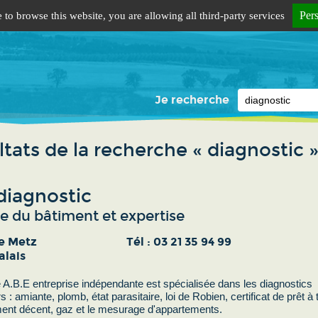
Per
 to browse this website, you are allowing all third-party services
Je recherche
tats de la recherche « diagnostic 
diagnostic
e du bâtiment et expertise
de Metz
Tél :
03 21 35 94 99
alais
 A.B.E entreprise indépendante est spécialisée dans les diagnostics
s : amiante, plomb, état parasitaire, loi de Robien, certificat de prêt à 
ent décent, gaz et le mesurage d'appartements.