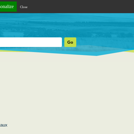
sonalize
Close
»
taux