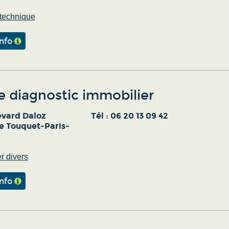
 technique
info
e diagnostic immobilier
evard Daloz
Tél :
06 20 13 09 42
e Touquet-Paris-
r divers
info