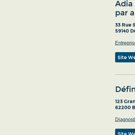
Adia 
par a
33 Rue 
59140 D
Entrepris
Site W
Défi
123 Gra
62200 B
Diagnost
Site W