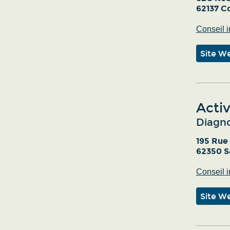
62137 C
Conseil i
Site W
Activ
Diagno
195 Rue
62350 S
Conseil i
Site W