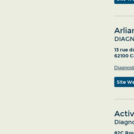
Arlia
DIAGN
13 rue d
62100 C
Diagnost
Site W
Activ
Diagno
82C Rou