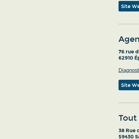
Site W
Agen
76 rue d
62910 É
Diagnost
Site W
Tout
38 Rue 
59430 S