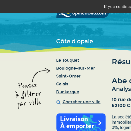
If you continue
Côte d'opale
Résul
Le Touquet
Boulogne-sur-Mer
Saint-Omer
Abe 
Calais
Analys
Dunkerque
10 rue 
Chercher une ville
62100 C
La société
immobilier
0%, logem