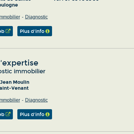
oulogne
mmobilier
Diagnostic
eb
Plus d'info
'expertise
stic immobilier
 Jean Moulin
aint-Venant
mmobilier
Diagnostic
eb
Plus d'info