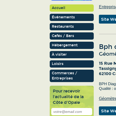
Entrepris
Accueil
Événements
Site W
Restaurants
Cafés / Bars
Bph d
Hébergement
Géomêt
À visiter
15 Rue 
Loisirs
Tassign
Commerces /
62100 C
Entreprises
BPH Diagn
Qualité : o
Pour recevoir
l'actualité de la
Géomètr
Côte d'Opale
Site W