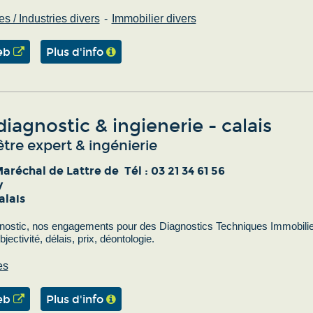
es / Industries divers
Immobilier divers
eb
Plus d'info
iagnostic & ingienerie - calais
re expert & ingénierie
Maréchal de Lattre de
Tél :
03 21 34 61 56
y
alais
ostic, nos engagements pour des Diagnostics Techniques Immobilie
bjectivité, délais, prix, déontologie.
es
eb
Plus d'info