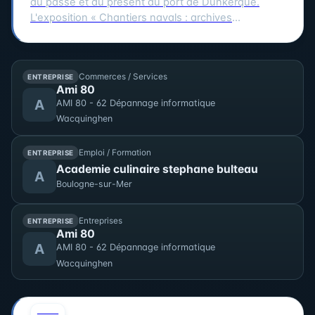
du passé et du présent du port de Dunkerque.
L'exposition « Chantiers navals : archives
photographiques d'une histoire industrielle
dunkerquoise » rassemble des clichés issus des
collections du musée et évoque plusieurs grands
Commerces / Services
ENTREPRISE
chantiers : Ziegler, les Ateliers et Chantiers de
Ami 80
France, Béliard & Crighton. Le parcours se prolonge
A
AMI 80 - 62 Dépannage informatique
avec des photographies contemporaines réalisées
Wacquinghen
lors de la restauration du trois-mâts Duchesse
Anne au chantier Damen.
Emploi / Formation
ENTREPRISE
Academie culinaire stephane bulteau
A
Boulogne-sur-Mer
Entreprises
ENTREPRISE
Ami 80
A
AMI 80 - 62 Dépannage informatique
Wacquinghen
AOÛT
0
CULTURE