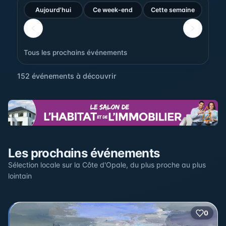
Aujourd'hui
Ce week-end
Cette semaine
Tous les prochains événements
152 événements à découvrir
Sur la carte
Les prochains événements
Cliquez sur un pin pour voir l'événement — les lieux qui
en accueillent plusieurs sont regroupés.
Sélection locale sur la Côte d'Opale, du plus proche au plus
lointain
+
2
0
2
−
3
2
22
12
17