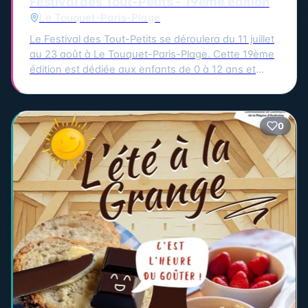
Festival des Tout-Petits - 19ème édition
Le Touquet-Paris-Plage
Le Festival des Tout-Petits se déroulera du 11 juillet
au 23 août à Le Touquet-Paris-Plage. Cette 19ème
édition est dédiée aux enfants de 0 à 12 ans et
propose un programme riche et varié pour éveiller
les sens et la curiosité des plus petits. Les rendez-
vous majeurs auront lieu chaque mercredi et
0
samedi, avec des spectacles et animations comme
le théâtre, le cirque, les marionnettes, la musique, la
danse, la magie, les ateliers parents-enfants et les
jeux de plein air. Parmi les temps forts de cette
édition, on retrouve les structures gonflables, les
jeux de plein air et les ateliers parents-enfants
chaque mercredi à la salle Suzanne Lenglen. Le
festival se clôturera avec un magnifique ballet
acrobatique et pyrotechnique de la Compagnie
Remue-Ménage, "Rêve", le dimanche 23 août au
Jardin d'Ypres. Le lancement du festival aura lieu le
samedi 11 juillet à 15h30 au Jardin d'Ypres avec