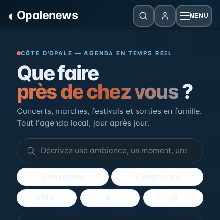
Panneau de gestion des cookies
◐
Opalenews
MENU
Opalenews — Événements de la Cô
CÔTE D'OPALE — AGENDA EN TEMPS RÉEL
Que faire
près de chez vous
?
Concerts, marchés, festivals et sorties en famille.
Tout l'agenda local, jour après jour.
Ma position
Saisir un lieu
Trier
Filtres
Voir la carte