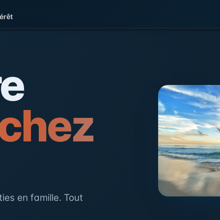
érêt
e la Côte d'Opale
L
re
 chez
ies en famille. Tout