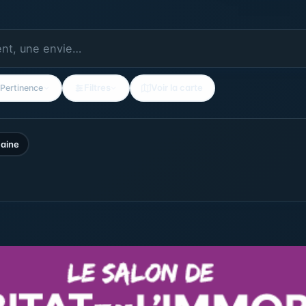
Filtres
Voir la carte
Pertinence
aine