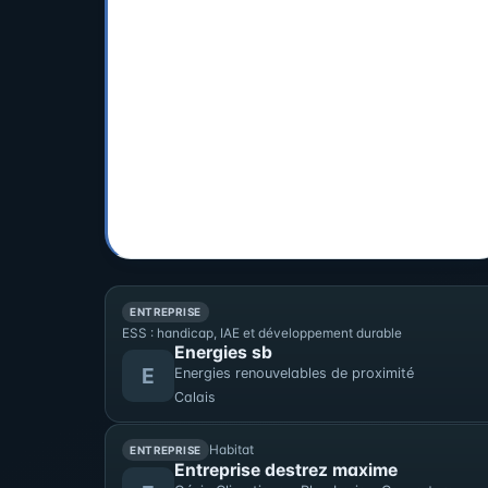
fragiles, face aux menaces humaines et au
changement climatique.
ENTREPRISE
ESS : handicap, IAE et développement durable
Energies sb
E
Energies renouvelables de proximité
Calais
Habitat
ENTREPRISE
Entreprise destrez maxime