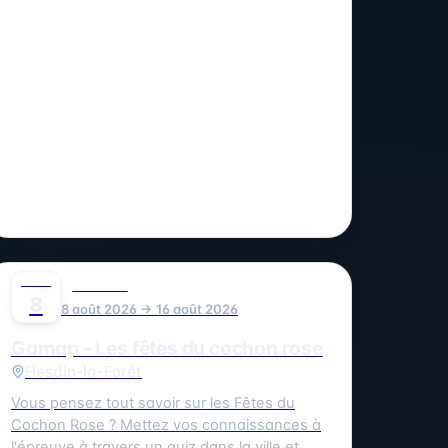
AOÛT
0
FESTIVAL
8
8 août 2026 → 16 août 2026
Gamap - Les fêtes du cochon rose
Hesdin-la-Forêt
Vous pensez tout savoir sur les Fêtes du
Cochon Rose ? Mettez vos connaissances à
l'épreuve à travers un quiz dans la ville et