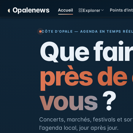
Panneau de gestion des cookies
◐
Opalenews
Accueil
Points d'int
Explorer
Opalenews — Événements d
CÔTE D'OPALE — AGENDA EN TEMPS RÉE
Que fai
près de
vous
?
Concerts, marchés, festivals et sort
l'agenda local, jour après jour.