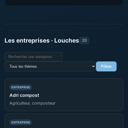
Les entreprises · Louches
20
Rechercher une entreprise
Thème
Filtrer
— PRÉSENCE SIMPLE
ENTREPRISE
Adri compost
Agriculteur, composteur
— PRÉSENCE SIMPLE
ENTREPRISE