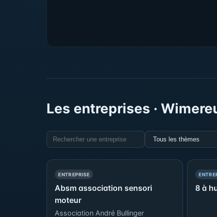
Les entreprises · Wimere
Rechercher une entreprise
Thème
— POSITIONNEMENT PRÉFÉRENTIEL
ENTREPRISE
ENTRE
Absm association sensori
8 à hu
moteur
Association André Bullinger