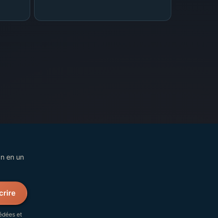
on en un
crire
édées et