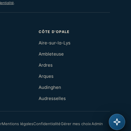
entialité
.
CÔTE D'OPALE
Aire-sur-la-Lys
Ambleteuse
Ardres
Arques
Audinghen
Audresselles
r
Mentions légales
Confidentialité
Admin
Gérer mes choix