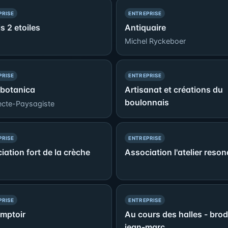
— PRÉSENCE SIMPLE
— PRÉSENCE SIMPLE
PRISE
ENTREPRISE
s 2 etoiles
Antiquaire
Michel Ryckeboer
— PRÉSENCE SIMPLE
— PRÉSENCE SIMPLE
PRISE
ENTREPRISE
 botanica
Artisanat et créations du
boulonnais
ecte-Paysagiste
— PRÉSENCE SIMPLE
— PRÉSENCE SIMPLE
PRISE
ENTREPRISE
iation fort de la crèche
Association l'atelier reso
— PRÉSENCE SIMPLE
— PRÉSENCE SIMPLE
PRISE
ENTREPRISE
mptoir
Au cours des halles - bro
jean-marc