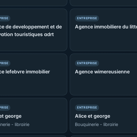
— PRÉSENCE SIMPLE
— PRÉSENCE SIMPLE
PRISE
ENTREPRISE
e de developpement et de
Agence immobiliere du litt
vation touristiques adrt
— PRÉSENCE SIMPLE
— PRÉSENCE SIMPLE
PRISE
ENTREPRISE
e lefebvre immobilier
Agence wimereusienne
— PRÉSENCE SIMPLE
— PRÉSENCE SIMPLE
PRISE
ENTREPRISE
 et george
Alice et george
erie - librairie
Bouquinerie - librairie