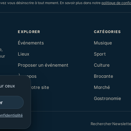
vez vous désinscrire à tout moment. En savoir plus dans notre
politique de confid
EXPLORER
CATÉGORIES
Événements
Musique
e,
Lieux
Sport
our
Proposer un événement
Culture
À propos
Brocante
sur ceux
Pour votre site
Marché
Gastronomie
er
onfidentialité
Newslette
Rechercher