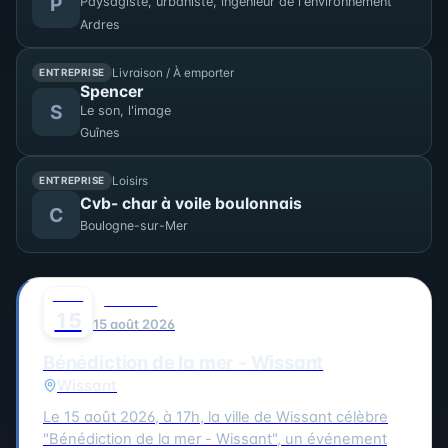
P
Paysagiste, urbaniste, ingénieur de l'environnement
Ardres
Livraison / À emporter
ENTREPRISE
Spencer
S
Le son, l'image
Guînes
Loisirs
ENTREPRISE
Cvb- char à voile boulonnais
C
Boulogne-sur-Mer
AOÛT
0
CULTURE
15
15 août 2026
Bénédiction de la mer - Wissant
Wissant
Le 15 août 2026, à 17h, la ville de Wissant célèbre
"Bénédiction de la mer - Wissant", un événement