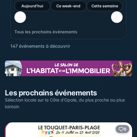
Aujourd'hui
Ce week-end
Cette semaine
Tous les prochains événements
147 événements à découvrir
Sur la carte
Les prochains événements
Cliquez sur un pin pour voir l'événement — les lieux qui
en accueillent plusieurs sont regroupés.
Sélection locale sur la Côte d'Opale, du plus proche au plus
lointain
+
0
2
−
3
2
22
12
17