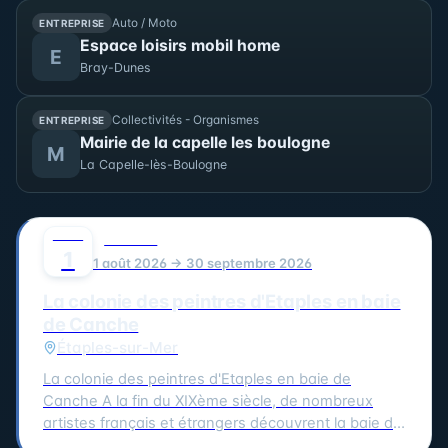
Auto / Moto
ENTREPRISE
Espace loisirs mobil home
E
Bray-Dunes
Collectivités - Organismes
ENTREPRISE
Mairie de la capelle les boulogne
M
La Capelle-lès-Boulogne
AOÛT
0
CULTURE
1
1 août 2026 → 30 septembre 2026
La colonie des peintres d'Etaples en baie
de Canche
Étaples-sur-Mer
La colonie des peintres d'Etaples en baie de
Canche A la fin du XIXème siècle, de nombreux
artistes français et étrangers découvrent la baie de
Canche. À Étaples-sur-mer, les peintres trouvent