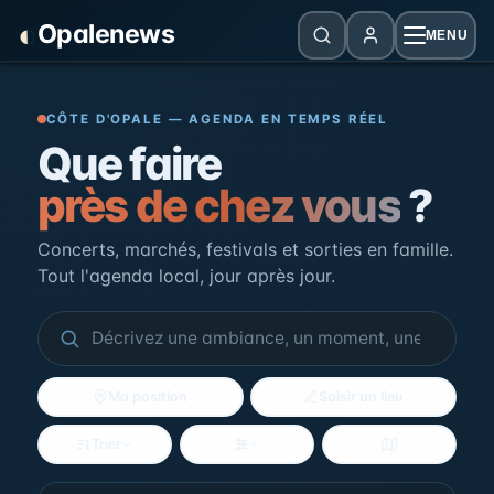
Panneau de gestion des cookies
◐
Opalenews
MENU
Opalenews — Événements de la Cô
CÔTE D'OPALE — AGENDA EN TEMPS RÉEL
Que faire
près de chez vous
?
Concerts, marchés, festivals et sorties en famille.
Tout l'agenda local, jour après jour.
Ma position
Saisir un lieu
Trier
Filtres
Voir la carte