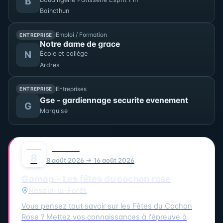
B
avec des photographies contemporaines réalisées
Baincthun
lors de la restauration du trois-mâts Duchesse
Anne au chantier Damen.
Emploi / Formation
ENTREPRISE
Notre dame de grace
N
École et collège
Ardres
Entreprises
ENTREPRISE
Gse - gardiennage securite evenement
G
Marquise
AOÛT
0
FESTIVAL
8
8 août 2026 → 16 août 2026
Gamap - Les fêtes du cochon rose
Hesdin-la-Forêt
Vous pensez tout savoir sur les Fêtes du Cochon
Rose ? Mettez vos connaissances à l'épreuve à