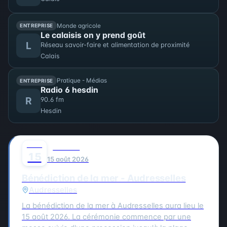
moment unique pour les habitants et les visiteurs
de Berck-sur-Mer.
Monde agricole
ENTREPRISE
Le calaisis on y prend goût
L
Réseau savoir-faire et alimentation de proximité
Calais
Pratique - Médias
ENTREPRISE
Radio 6 hesdin
R
90.6 fm
Hesdin
AOÛT
0
CULTURE
15
15 août 2026
Bénédiction de la mer - Audresselles
Audresselles
La bénédiction de la mer à Audresselles aura lieu le
15 août 2026. La cérémonie commence par une