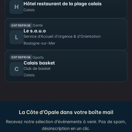
Hôtel restaurant de la plage calais
partager un moment magique avec la communauté
H
Calais
gravelinoise. Les tarifs sont les suivants : 16€ pour
les adultes, 12€ pour les réduits, 5€ pour les
enfants, et 32€ pour un pack famille (2 adultes + 2
Santé
ENTREPRISE
enfants). Vous pouvez acheter vos billets en ligne.
Le s.a.u.o
L
Rejoignez les Troubadours pour célébrer ce joli
Service d'Accueil d'Urgence & d'Orientation
anniversaire !
Boulogne-sur-Mer
Sports
ENTREPRISE
Calais basket
C
Club de basket
Calais
La Côte d'Opale dans votre boîte mail
Recevez notre sélection d'événements à venir. Pas de spam,
désinscription en un clic.